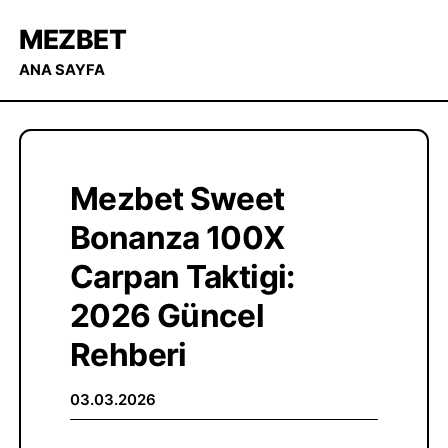
MEZBET
ANA SAYFA
Mezbet Sweet
Bonanza 100X
Carpan Taktigi:
2026 Güncel
Rehberi
03.03.2026