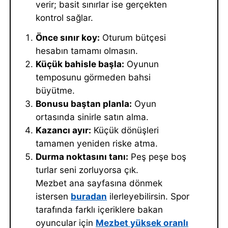
verir; basit sınırlar ise gerçekten
kontrol sağlar.
Önce sınır koy:
Oturum bütçesi
hesabın tamamı olmasın.
Küçük bahisle başla:
Oyunun
temposunu görmeden bahsi
büyütme.
Bonusu baştan planla:
Oyun
ortasında sinirle satın alma.
Kazancı ayır:
Küçük dönüşleri
tamamen yeniden riske atma.
Durma noktasını tanı:
Peş peşe boş
turlar seni zorluyorsa çık.
Mezbet ana sayfasına dönmek
istersen
buradan
ilerleyebilirsin. Spor
tarafında farklı içeriklere bakan
oyuncular için
Mezbet yüksek oranlı