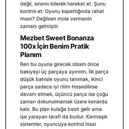
değil, sınırını bilerek hareket et. Şunu
kontrol et: Oyunu kapattığında rahat
mısın? Değilsen mola vermenin
zamanı gelmiştir.
Mezbet Sweet Bonanza
100x İçin Benim Pratik
Planım
Ben bu oyuna girecek olsam önce
bakiyeyi üç parçaya ayırırım. İlk parça
düşük bahisle oyunu tanımak, ikinci
parça sadece iyi ritim hissedilirse
devam etmek, üçüncü parça ise çoğu
zaman dokunulmamak üzere kenarda
kalır. Bu plan kulağa basit gelir ama
işe yarayan tarafı da budur. Karmaşık
sistemler, oyuncuya kontrol hissi