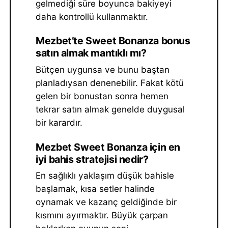
gelmediği süre boyunca bakiyeyi
daha kontrollü kullanmaktır.
Mezbet’te Sweet Bonanza bonus
satın almak mantıklı mı?
Bütçen uygunsa ve bunu baştan
planladıysan denenebilir. Fakat kötü
gelen bir bonustan sonra hemen
tekrar satın almak genelde duygusal
bir karardır.
Mezbet Sweet Bonanza için en
iyi bahis stratejisi nedir?
En sağlıklı yaklaşım düşük bahisle
başlamak, kısa setler halinde
oynamak ve kazanç geldiğinde bir
kısmını ayırmaktır. Büyük çarpan