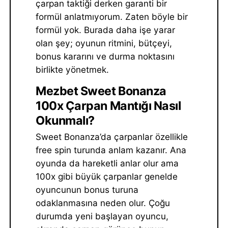
çarpan taktiği derken garanti bir
formül anlatmıyorum. Zaten böyle bir
formül yok. Burada daha işe yarar
olan şey; oyunun ritmini, bütçeyi,
bonus kararını ve durma noktasını
birlikte yönetmek.
Mezbet Sweet Bonanza
100x Çarpan Mantığı Nasıl
Okunmalı?
Sweet Bonanza’da çarpanlar özellikle
free spin turunda anlam kazanır. Ana
oyunda da hareketli anlar olur ama
100x gibi büyük çarpanlar genelde
oyuncunun bonus turuna
odaklanmasına neden olur. Çoğu
durumda yeni başlayan oyuncu,