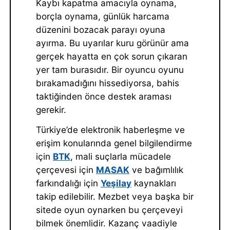
Kaybı kapatma amacıyla oynama,
borçla oynama, günlük harcama
düzenini bozacak parayı oyuna
ayırma. Bu uyarılar kuru görünür ama
gerçek hayatta en çok sorun çıkaran
yer tam burasıdır. Bir oyuncu oyunu
bırakamadığını hissediyorsa, bahis
taktiğinden önce destek araması
gerekir.
Türkiye’de elektronik haberleşme ve
erişim konularında genel bilgilendirme
için
BTK
, mali suçlarla mücadele
çerçevesi için
MASAK
ve bağımlılık
farkındalığı için
Yeşilay
kaynakları
takip edilebilir. Mezbet veya başka bir
sitede oyun oynarken bu çerçeveyi
bilmek önemlidir. Kazanç vaadiyle