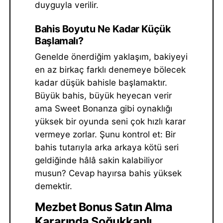
duyguyla verilir.
Bahis Boyutu Ne Kadar Küçük
Başlamalı?
Genelde önerdiğim yaklaşım, bakiyeyi
en az birkaç farklı denemeye bölecek
kadar düşük bahisle başlamaktır.
Büyük bahis, büyük heyecan verir
ama Sweet Bonanza gibi oynaklığı
yüksek bir oyunda seni çok hızlı karar
vermeye zorlar. Şunu kontrol et: Bir
bahis tutarıyla arka arkaya kötü seri
geldiğinde hâlâ sakin kalabiliyor
musun? Cevap hayırsa bahis yüksek
demektir.
Mezbet Bonus Satın Alma
Kararında Soğukkanlı