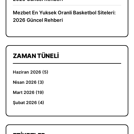
Mezbet En Yuksek Oranli Basketbol Siteleri:
2026 Güncel Rehberi
ZAMAN TÜNELI
Haziran 2026 (5)
Nisan 2026 (3)
Mart 2026 (19)
Şubat 2026 (4)