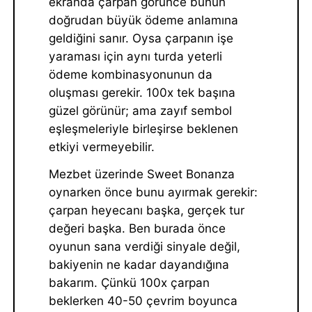
ekranda çarpan görünce bunun
doğrudan büyük ödeme anlamına
geldiğini sanır. Oysa çarpanın işe
yaraması için aynı turda yeterli
ödeme kombinasyonunun da
oluşması gerekir. 100x tek başına
güzel görünür; ama zayıf sembol
eşleşmeleriyle birleşirse beklenen
etkiyi vermeyebilir.
Mezbet üzerinde Sweet Bonanza
oynarken önce bunu ayırmak gerekir:
çarpan heyecanı başka, gerçek tur
değeri başka. Ben burada önce
oyunun sana verdiği sinyale değil,
bakiyenin ne kadar dayandığına
bakarım. Çünkü 100x çarpan
beklerken 40-50 çevrim boyunca