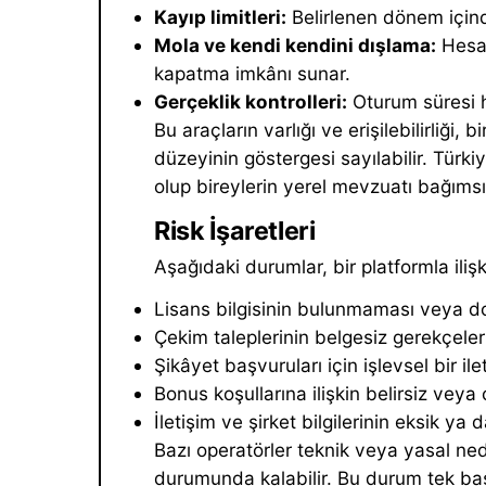
Kayıp limitleri:
Belirlenen dönem içinde
Mola ve kendi kendini dışlama:
Hesab
kapatma imkânı sunar.
Gerçeklik kontrolleri:
Oturum süresi ha
Bu araçların varlığı ve erişilebilirliği
düzeyinin göstergesi sayılabilir. Türkiy
olup bireylerin yerel mevzuatı bağımsız
Risk İşaretleri
Aşağıdaki durumlar, bir platformla ilişkil
Lisans bilgisinin bulunmaması veya 
Çekim taleplerinin belgesiz gerekçeler
Şikâyet başvuruları için işlevsel bir i
Bonus koşullarına ilişkin belirsiz veya ç
İletişim ve şirket bilgilerinin eksik ya 
Bazı operatörler teknik veya yasal ne
durumunda kalabilir. Bu durum tek başın