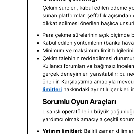
Çekim süreleri, kabul edilen ödeme yön
sunan platformlar, şeffaflık açısından 
dikkat edilmesi önerilen başlıca unsurl
Para çekme sürelerinin açık biçimde be
Kabul edilen yöntemlerin (banka haval
Minimum ve maksimum limit bilgilerinin k
Çekim talebinin reddedilmesi durumund
Kullanıcı forumları ve bağımsız incele
gerçek deneyimleri yansıtabilir; bu n
önerilir. Karşılaştırma amacıyla mevcu
limitleri
hakkındaki ayrıntılı içerikleri i
Sorumlu Oyun Araçları
Lisanslı operatörlerin büyük çoğunluğu
yardımcı olmak amacıyla çeşitli soruml
Yatırım limitleri:
Belirli zaman dilimleri