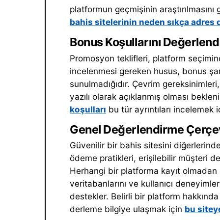
platformun geçmişinin araştırılmasını ge
bahis sitelerinin neden sıkça adres d
Bonus Koşullarını Değerlen
Promosyon teklifleri, platform seçiminde 
incelenmesi gereken husus, bonus şart
sunulmadığıdır. Çevrim gereksinimleri, ge
yazılı olarak açıklanmış olması bekleni
koşulları
bu tür ayrıntıları incelemek 
Genel Değerlendirme Çerçe
Güvenilir bir bahis sitesini diğerlerinde
ödeme pratikleri, erişilebilir müşteri 
Herhangi bir platforma kayıt olmadan 
veritabanlarını ve kullanıcı deneyimler
destekler. Belirli bir platform hakkında
derleme bilgiye ulaşmak için
bu sitey