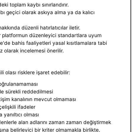
ki toplam kaybı sınırlandırır.
ı geçici olarak askıya alma ya da kalıcı
kkında düzenli hatırlatıcılar iletir.
, bir platformun düzenleyici standartlara uyum
e'de bahis faaliyetleri yasal kısıtlamalara tabi
 olarak incelemesi önerilir.
i olası risklere işaret edebilir:
doğrulanamaması
le sürekli reddedilmesi
letişim kanalının mevcut olmaması
elişkili ifadeler
da yanıltıcı olması
denlerle alan adlarını zaman zaman değiştirmek
a belirleyici bir kriter olmamakla birlikte,