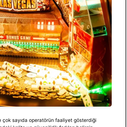
 çok sayıda operatörün faaliyet gösterdiği