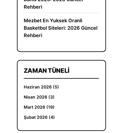
Rehberi
Mezbet En Yuksek Oranli
Basketbol Siteleri: 2026 Güncel
Rehberi
ZAMAN TÜNELI
Haziran 2026 (5)
Nisan 2026 (3)
Mart 2026 (19)
Şubat 2026 (4)