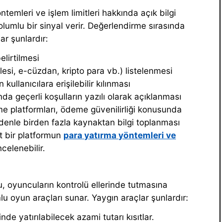
temleri ve işlem limitleri hakkında açık bilgi
olumlu bir sinyal verir. Değerlendirme sırasında
ar şunlardır:
lirtilmesi
esi, e-cüzdan, kripto para vb.) listelenmesi
ullanıcılara erişilebilir kılınması
a geçerli koşulların yazılı olarak açıklanması
me platformları, ödeme güvenilirliği konusunda
edenle birden fazla kaynaktan bilgi toplanması
t bir platformun
para yatırma yöntemleri ve
ncelenebilir.
, oyuncuların kontrolü ellerinde tutmasına
u oyun araçları sunar. Yaygın araçlar şunlardır:
nde yatırılabilecek azami tutarı kısıtlar.