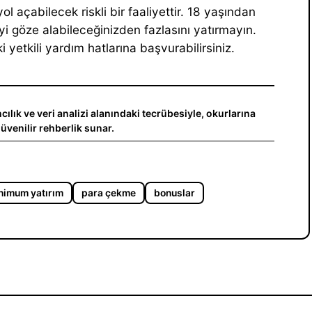
l açabilecek riskli bir faaliyettir. 18 yaşından
yi göze alabileceğinizden fazlasını yatırmayın.
yetkili yardım hatlarına başvurabilirsiniz.
ıncılık ve veri analizi alanındaki tecrübesiyle, okurlarına
güvenilir rehberlik sunar.
nimum yatırım
para çekme
bonuslar