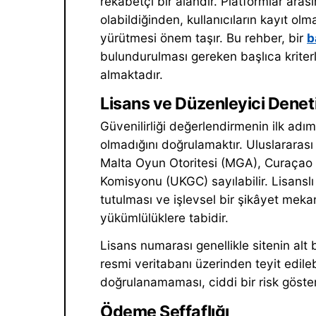
rekabetçi bir alandır. Platformlar arasın
olabildiğinden, kullanıcıların kayıt o
yürütmesi önem taşır. Bu rehber, bir
b
bulundurulması gereken başlıca kriterle
almaktadır.
Lisans ve Düzenleyici Dene
Güvenilirliği değerlendirmenin ilk adım
olmadığını doğrulamaktır. Uluslararas
Malta Oyun Otoritesi (MGA), Curaçao li
Komisyonu (UKGC) sayılabilir. Lisanslı 
tutulması ve işlevsel bir şikâyet mekan
yükümlülüklere tabidir.
Lisans numarası genellikle sitenin alt b
resmi veritabanı üzerinden teyit edile
doğrulanamaması, ciddi bir risk göster
Ödeme Şeffaflığı