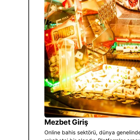
Mezbet Giriş
Online bahis sektörü, dünya genelinde