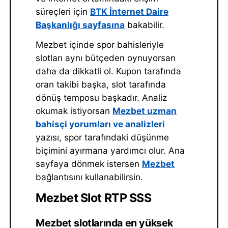
süreçleri için
BTK İnternet Daire
Başkanlığı sayfasına
bakabilir.
Mezbet içinde spor bahisleriyle
slotları aynı bütçeden oynuyorsan
daha da dikkatli ol. Kupon tarafında
oran takibi başka, slot tarafında
dönüş temposu başkadır. Analiz
okumak istiyorsan
Mezbet uzman
bahisçi yorumları ve analizleri
yazısı, spor tarafındaki düşünme
biçimini ayırmana yardımcı olur. Ana
sayfaya dönmek istersen
Mezbet
bağlantısını kullanabilirsin.
Mezbet Slot RTP SSS
Mezbet slotlarında en yüksek