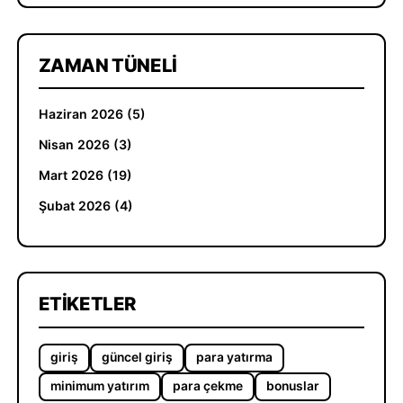
ZAMAN TÜNELI
Haziran 2026 (5)
Nisan 2026 (3)
Mart 2026 (19)
Şubat 2026 (4)
ETIKETLER
giriş
güncel giriş
para yatırma
minimum yatırım
para çekme
bonuslar