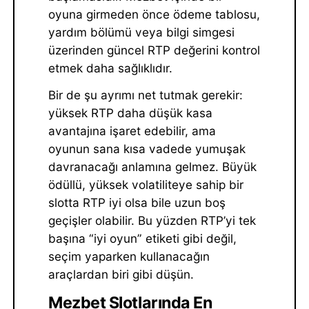
oyuna girmeden önce ödeme tablosu,
yardım bölümü veya bilgi simgesi
üzerinden güncel RTP değerini kontrol
etmek daha sağlıklıdır.
Bir de şu ayrımı net tutmak gerekir:
yüksek RTP daha düşük kasa
avantajına işaret edebilir, ama
oyunun sana kısa vadede yumuşak
davranacağı anlamına gelmez. Büyük
ödüllü, yüksek volatiliteye sahip bir
slotta RTP iyi olsa bile uzun boş
geçişler olabilir. Bu yüzden RTP’yi tek
başına “iyi oyun” etiketi gibi değil,
seçim yaparken kullanacağın
araçlardan biri gibi düşün.
Mezbet Slotlarında En