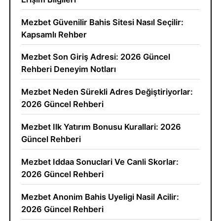
Mezbet Güvenilir Bahis Sitesi Nasıl Seçilir:
Kapsamlı Rehber
Mezbet Son Giriş Adresi: 2026 Güncel
Rehberi Deneyim Notları
Mezbet Neden Sürekli Adres Değiştiriyorlar:
2026 Güncel Rehberi
Mezbet Ilk Yatırım Bonusu Kurallari: 2026
Güncel Rehberi
Mezbet Iddaa Sonuclari Ve Canli Skorlar:
2026 Güncel Rehberi
Mezbet Anonim Bahis Uyeligi Nasil Acilir:
2026 Güncel Rehberi