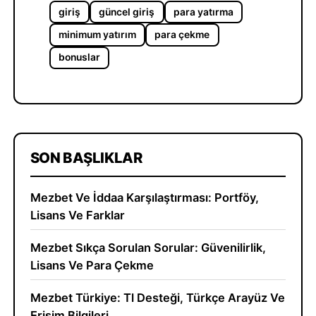
giriş
güncel giriş
para yatırma
minimum yatırım
para çekme
bonuslar
SON BAŞLIKLAR
Mezbet Ve İddaa Karşılaştırması: Portföy,
Lisans Ve Farklar
Mezbet Sıkça Sorulan Sorular: Güvenilirlik,
Lisans Ve Para Çekme
Mezbet Türkiye: Tl Desteği, Türkçe Arayüz Ve
Erişim Bilgileri