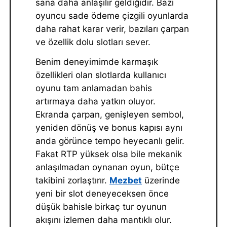
sana daha anlaşılır geldiğidir. Bazı
oyuncu sade ödeme çizgili oyunlarda
daha rahat karar verir, bazıları çarpan
ve özellik dolu slotları sever.
Benim deneyimimde karmaşık
özellikleri olan slotlarda kullanıcı
oyunu tam anlamadan bahis
artırmaya daha yatkın oluyor.
Ekranda çarpan, genişleyen sembol,
yeniden dönüş ve bonus kapısı aynı
anda görünce tempo heyecanlı gelir.
Fakat RTP yüksek olsa bile mekanik
anlaşılmadan oynanan oyun, bütçe
takibini zorlaştırır.
Mezbet
üzerinde
yeni bir slot deneyeceksen önce
düşük bahisle birkaç tur oyunun
akışını izlemen daha mantıklı olur.