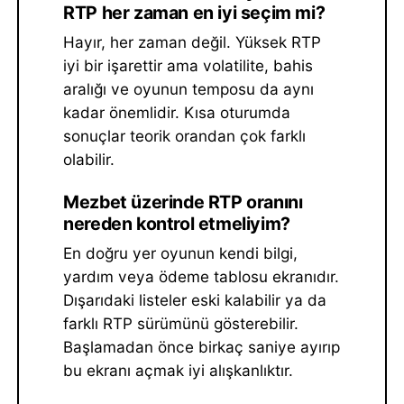
RTP her zaman en iyi seçim mi?
Hayır, her zaman değil. Yüksek RTP
iyi bir işarettir ama volatilite, bahis
aralığı ve oyunun temposu da aynı
kadar önemlidir. Kısa oturumda
sonuçlar teorik orandan çok farklı
olabilir.
Mezbet üzerinde RTP oranını
nereden kontrol etmeliyim?
En doğru yer oyunun kendi bilgi,
yardım veya ödeme tablosu ekranıdır.
Dışarıdaki listeler eski kalabilir ya da
farklı RTP sürümünü gösterebilir.
Başlamadan önce birkaç saniye ayırıp
bu ekranı açmak iyi alışkanlıktır.