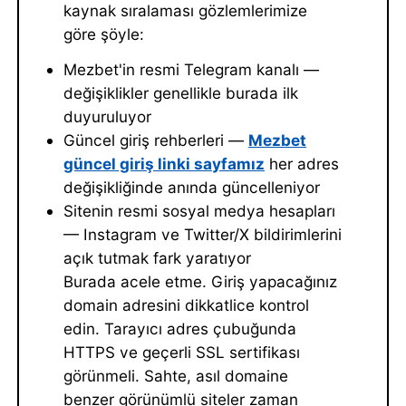
kaynak sıralaması gözlemlerimize
göre şöyle:
Mezbet'in resmi Telegram kanalı —
değişiklikler genellikle burada ilk
duyuruluyor
Güncel giriş rehberleri —
Mezbet
güncel giriş linki sayfamız
her adres
değişikliğinde anında güncelleniyor
Sitenin resmi sosyal medya hesapları
— Instagram ve Twitter/X bildirimlerini
açık tutmak fark yaratıyor
Burada acele etme. Giriş yapacağınız
domain adresini dikkatlice kontrol
edin. Tarayıcı adres çubuğunda
HTTPS ve geçerli SSL sertifikası
görünmeli. Sahte, asıl domaine
benzer görünümlü siteler zaman