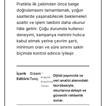
Pratikte ilk çekimden önce belge
doğrulamasını tamamlamak, yoğun
saatlerde yaşanabilecek beklemeleri
azaltır ve işlem takibini daha okunur
hâle getirir. Çoğu durumda kullanıcı
deneyimi, kampanya metnini hızlıca
kabul etmek yerine çevrim şartı,
minimum oran ve süre sınırını sakin
biçimde kontrol edince iyileşir.
İçerik
Gizem
—
Dijital yayıncılık ve
Kıdemli
Editörü:
Tunç
veri analizi alanındaki
Araştırma
tecrübesiyle,
Yazarı
okurlarına detaylı ve
güvenilir rehberlik
sunar.