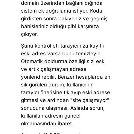
domain üzerinden bağlanıldığında
sistem ek doğrulama istiyor. Kodu
girdikten sonra bakiyeniz ve geçmiş
bahisleriniz olduğu gibi karşınıza
çıkıyor.
Şunu kontrol et: tarayıcınıza kayıtlı
eski adres varsa bunu temizleyin.
Otomatik doldurma özelliği sizi eski
ve artık çalışmayan adrese
yönlendirebilir. Benzer hesaplarda en
sık görülen durum, kullanıcının
tarayıcı önerisine tıklayıp eski adrese
gitmesi ve ardından "site çalışmıyor"
sonucuna ulaşması. Aslında sorun,
kullanılan adresin güncel
olmamasından ibaret.