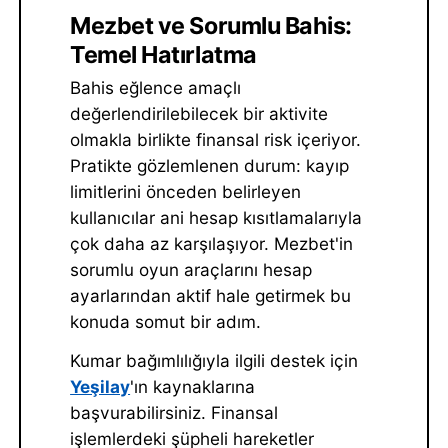
Mezbet ve Sorumlu Bahis:
Temel Hatırlatma
Bahis eğlence amaçlı
değerlendirilebilecek bir aktivite
olmakla birlikte finansal risk içeriyor.
Pratikte gözlemlenen durum: kayıp
limitlerini önceden belirleyen
kullanıcılar ani hesap kısıtlamalarıyla
çok daha az karşılaşıyor. Mezbet'in
sorumlu oyun araçlarını hesap
ayarlarından aktif hale getirmek bu
konuda somut bir adım.
Kumar bağımlılığıyla ilgili destek için
Yeşilay
'ın kaynaklarına
başvurabilirsiniz. Finansal
işlemlerdeki şüpheli hareketler