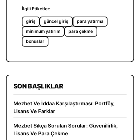
İlgili Etiketler:
giriş
güncel giriş
para yatırma
minimum yatırım
para çekme
bonuslar
SON BAŞLIKLAR
Mezbet Ve İddaa Karşılaştırması: Portföy,
Lisans Ve Farklar
Mezbet Sıkça Sorulan Sorular: Güvenilirlik,
Lisans Ve Para Çekme