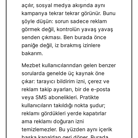
açılır, sosyal medya akışında aynı
kampanya tekrar tekrar görünür. Bunu
şöyle düşün: sorun sadece reklam
görmek değil, kontrolün yavaş yavaş
senden çıkması. Ben burada önce
paniğe değil, iz bırakmış izinlere
bakarım.
Mezbet kullanıcılarından gelen benzer
sorularda genelde üç kaynak öne
çıkar: tarayıcı bildirim izni, çerez ve
reklam takip ayarları, bir de e-posta
veya SMS abonelikleri. Pratikte
kullanıcıların takıldığı nokta şudur;
reklamı gördükleri yerde kapatırlar
ama reklamı doğuran izni
temizlemezler. Bu yüzden aynı içerik
başka kanaldan geri döner. Burada