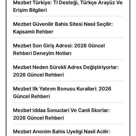
Mezbet Türkiye: Tl Desteği, Türkçe Arayüz Ve
Erişim Bilgileri
Mezbet Güvenilir Bahis Sitesi Nasıl Seçilir:
Kapsamlı Rehber
Mezbet Son Giriş Adresi: 2026 Güncel
Rehberi Deneyim Notları
Mezbet Neden Sürekli Adres Değiştiriyorlar:
2026 Güncel Rehberi
Mezbet Ilk Yatırım Bonusu Kurallari: 2026
Güncel Rehberi
Mezbet Iddaa Sonuclari Ve Canli Skorlar:
2026 Güncel Rehberi
Mezbet Anonim Bahis Uyeligi Nasil Acilir: