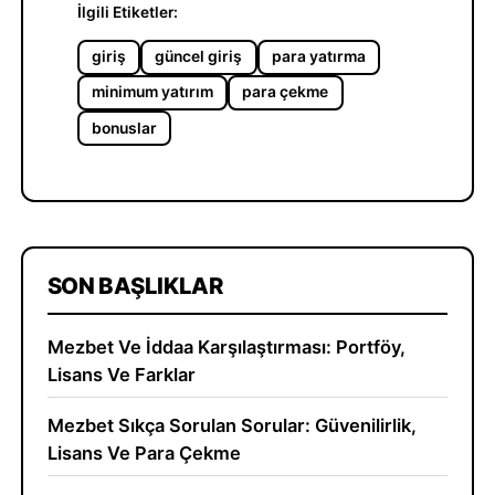
İlgili Etiketler:
giriş
güncel giriş
para yatırma
minimum yatırım
para çekme
bonuslar
SON BAŞLIKLAR
Mezbet Ve İddaa Karşılaştırması: Portföy,
Lisans Ve Farklar
Mezbet Sıkça Sorulan Sorular: Güvenilirlik,
Lisans Ve Para Çekme