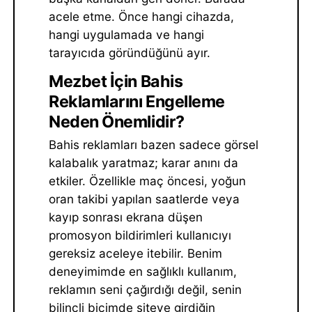
acele etme. Önce hangi cihazda,
hangi uygulamada ve hangi
tarayıcıda göründüğünü ayır.
Mezbet İçin Bahis
Reklamlarını Engelleme
Neden Önemlidir?
Bahis reklamları bazen sadece görsel
kalabalık yaratmaz; karar anını da
etkiler. Özellikle maç öncesi, yoğun
oran takibi yapılan saatlerde veya
kayıp sonrası ekrana düşen
promosyon bildirimleri kullanıcıyı
gereksiz aceleye itebilir. Benim
deneyimimde en sağlıklı kullanım,
reklamın seni çağırdığı değil, senin
bilinçli biçimde siteye girdiğin