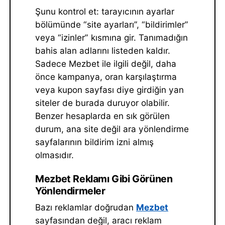
Şunu kontrol et: tarayıcının ayarlar
bölümünde “site ayarları”, “bildirimler”
veya “izinler” kısmına gir. Tanımadığın
bahis alan adlarını listeden kaldır.
Sadece Mezbet ile ilgili değil, daha
önce kampanya, oran karşılaştırma
veya kupon sayfası diye girdiğin yan
siteler de burada duruyor olabilir.
Benzer hesaplarda en sık görülen
durum, ana site değil ara yönlendirme
sayfalarının bildirim izni almış
olmasıdır.
Mezbet Reklamı Gibi Görünen
Yönlendirmeler
Bazı reklamlar doğrudan
Mezbet
sayfasından değil, aracı reklam